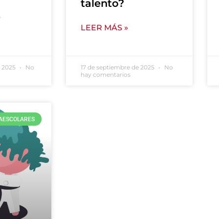
talento?
s
LEER MÁS »
e 2025
No
17 de septiembre de 2025
No
hay comentarios
RAESCOLARES