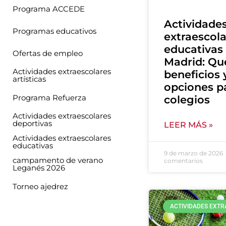
Programa ACCEDE
Actividade
Programas educativos
extraescol
educativas
Ofertas de empleo
Madrid: Qu
Actividades extraescolares
beneficios 
artísticas
opciones p
Programa Refuerza
colegios
Actividades extraescolares
deportivas
LEER MÁS »
Actividades extraescolares
educativas
9 de marzo de 2026
campamento de verano
comentarios
Leganés 2026
Torneo ajedrez
ACTIVIDADES EXT