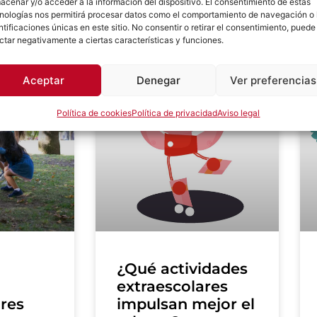
acenar y/o acceder a la información del dispositivo. El consentimiento de estas
comentarios
nologías nos permitirá procesar datos como el comportamiento de navegación o 
ntificaciones únicas en este sitio. No consentir o retirar el consentimiento, puede
ctar negativamente a ciertas características y funciones.
RAESCOLARES
ACTIVIDADES EXTRAESCOLARES
Aceptar
Denegar
Ver preferencias
Política de cookies
Política de privacidad
Aviso legal
¿Qué actividades
extraescolares
ares
impulsan mejor el