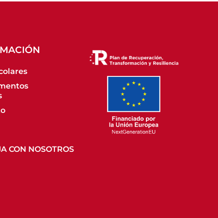
RMACIÓN
colares
mentos
s
to
JA CON NOSOTROS