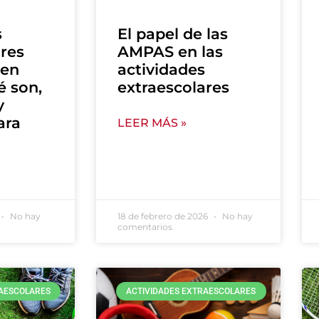
s
El papel de las
ares
AMPAS en las
 en
actividades
é son,
extraescolares
y
ara
LEER MÁS »
No hay
18 de febrero de 2026
No hay
comentarios
RAESCOLARES
ACTIVIDADES EXTRAESCOLARES