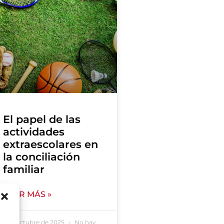
El papel de las
actividades
extraescolares en
la conciliación
familiar
LEER MÁS »
a
1 de octubre de 2025
No hay