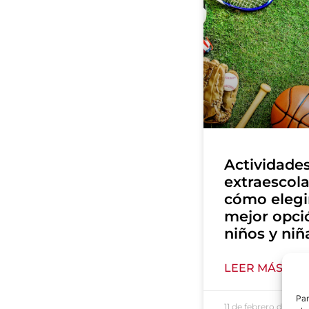
Actividade
extraescola
cómo elegir
mejor opci
niños y niñ
LEER MÁS »
Par
11 de febrero de 202