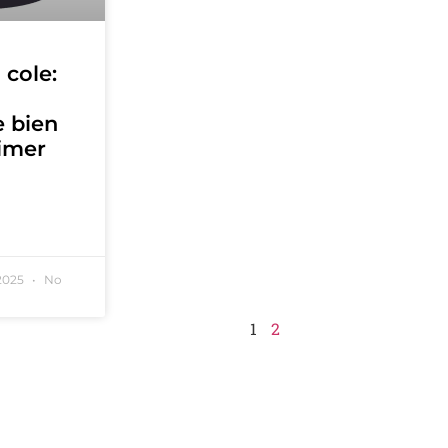
 cole:
e bien
rimer
 2025
No
1
2