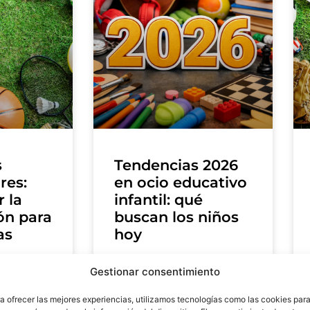
s
Tendencias 2026
res:
en ocio educativo
 la
infantil: qué
ón para
buscan los niños
as
hoy
LEER MÁS »
Gestionar consentimiento
a ofrecer las mejores experiencias, utilizamos tecnologías como las cookies par
6
No hay
8 de enero de 2026
No hay