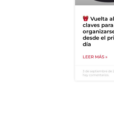
Vuelta al
claves para
organizars
desde el p
día
LEER MÁS »
3 de septiembre de
hay comentarios