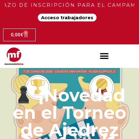
DE INSCRIPCIÓN PARA EL CAMPAMENTO D
Acceso trabajadores
0
0,00
€
¡Novedad
en el Torneo
de Ajedrez