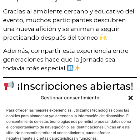
Gracias al ambiente cercano y educativo del
evento, muchos participantes descubren
una nueva afición y se animan a seguir
practicando después del torneo
.
Además, compartir esta experiencia entre
generaciones hace que la jornada sea
todavía más especial
.
¡Inscripciones abiertas!
Gestionar consentimiento
Las plazas para el Torneo de Ajedrez Infantil
San Viator y para el nuevo torneo de
Para ofrecer las mejores experiencias, utilizamos tecnologías como las
cookies para almacenar y/o acceder a la información del dispositivo. El
familiares ya están abiertas
.
consentimiento de estas tecnologías nos permitirá procesar datos como
el comportamiento de navegación o las identificaciones únicas en este
Si quieres disfrutar de una jornada de
sitio. No consentir o retirar el consentimiento, puede afectar
negativamente a ciertas características y funciones.