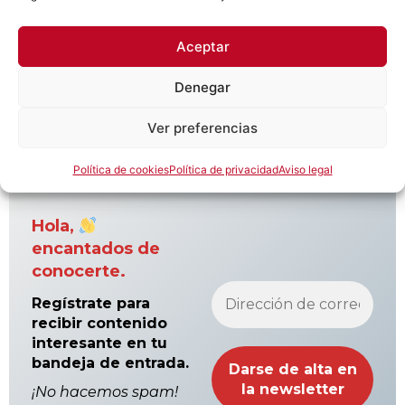
ajedrez, convivencia y diversión en familia,
¡no te quedes sin tu plaza!
Aceptar
Puedes consultar toda la información e
Denegar
inscribirte aquí:
Ver preferencias
https://moviendoficha.com/torneo-de-
ajedrez-infantil-san-viator/
Política de cookies
Política de privacidad
Aviso legal
Hola,
encantados de
conocerte.
Regístrate para
recibir contenido
interesante en tu
bandeja de entrada.
¡No hacemos spam!