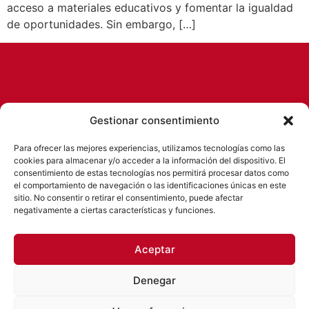
acceso a materiales educativos y fomentar la igualdad
de oportunidades. Sin embargo, […]
Gestionar consentimiento
Para ofrecer las mejores experiencias, utilizamos tecnologías como las
cookies para almacenar y/o acceder a la información del dispositivo. El
consentimiento de estas tecnologías nos permitirá procesar datos como
el comportamiento de navegación o las identificaciones únicas en este
Empresa de servicios socioeducativos con
sitio. No consentir o retirar el consentimiento, puede afectar
más de 15 años de experiencia.
negativamente a ciertas características y funciones.
Desarrollamos nuestra labor en
colaboración con centros educativos y
Aceptar
AMPAs buscando ofrecer el mejor servicio a
clientes y alumnos.
Denegar