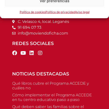
Ver preferencias
CONTACTO
Política de cookies
Política de privacidad
Aviso legal
C. Velasco 4, local. Leganés
91 694 07 73
info@moviendoficha.com
REDES SOCIALES
NOTICIAS DESTACADAS
Qué libros cubre el Programa ACCEDE y
cuáles no
Cómo implementar el Programa ACCEDE
en tu centro educativo paso a paso
Qué deben saber las familias sobre el