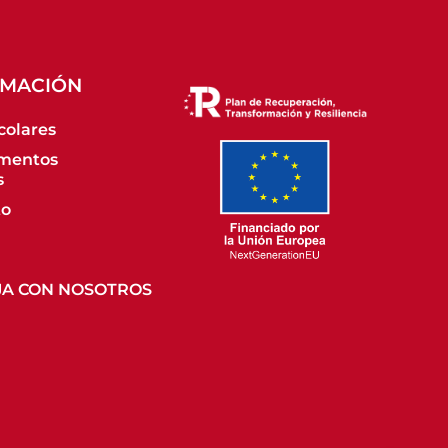
RMACIÓN
colares
mentos
s
to
JA CON NOSOTROS