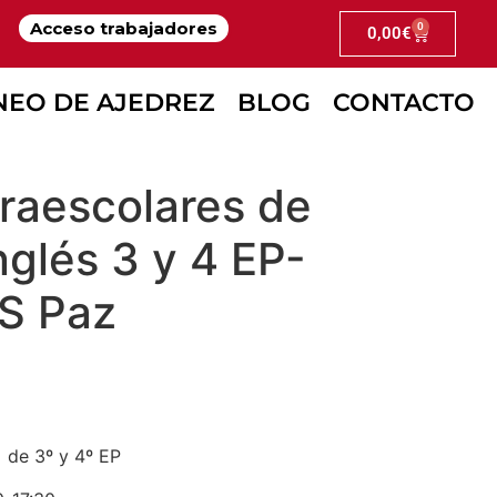
Acceso trabajadores
0
0,00
€
L CAMPAMENTO DE VERANO DEL CEIP LUI
NEO DE AJEDREZ
BLOG
CONTACTO
raescolares de
inglés 3 y 4 EP-
 S Paz
:
 de 3º y 4º EP