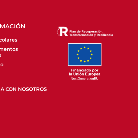
RMACIÓN
colares
mentos
s
to
JA CON NOSOTROS