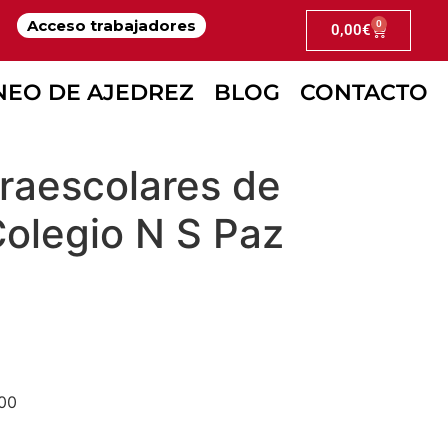
Acceso trabajadores
0
0,00
€
LUIS DE GÓNGORA DE LEGANÉS
NEO DE AJEDREZ
BLOG
CONTACTO
raescolares de
Colegio N S Paz
.00