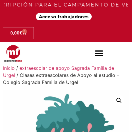
CRIPCIÓN PARA EL CAMPAMENTO DE VER
Acceso trabajadores
0
0,00
€
Inicio
/
extraescolar de apoyo Sagrada Familia de
Urgel
/ Clases extraescolares de Apoyo al estudio –
Colegio Sagrada Familia de Urgel