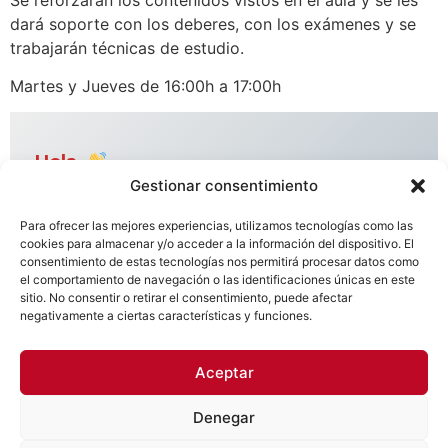
dará soporte con los deberes, con los exámenes y se
trabajarán técnicas de estudio.
Martes y Jueves de 16:00h a 17:00h
Hola,
Gestionar consentimiento
encantados de
conocerte.
Para ofrecer las mejores experiencias, utilizamos tecnologías como las
cookies para almacenar y/o acceder a la información del dispositivo. El
Regístrate para
consentimiento de estas tecnologías nos permitirá procesar datos como
recibir contenido
el comportamiento de navegación o las identificaciones únicas en este
interesante en tu
sitio. No consentir o retirar el consentimiento, puede afectar
bandeja de entrada.
negativamente a ciertas características y funciones.
¡No hacemos spam!
Lee nuestra
política
Aceptar
de privacidad
para
obtener más
Denegar
información.