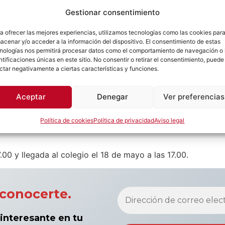
 albergue Valle de los Abedules
, rodeado de naturaleza.
Gestionar consentimiento
 actividades en canoa
y lo mejor de todo: ¡
inmersión total 
a ofrecer las mejores experiencias, utilizamos tecnologías como las cookies par
acenar y/o acceder a la información del dispositivo. El consentimiento de estas
nologías nos permitirá procesar datos como el comportamiento de navegación o 
cticar sin darte cuenta
ntificaciones únicas en este sitio. No consentir o retirar el consentimiento, puede
ctar negativamente a ciertas características y funciones.
Aceptar
Denegar
Ver preferencias
Política de cookies
Política de privacidad
Aviso legal
.00 y llegada al colegio el 18 de mayo a las 17.00.
conocerte.
 interesante en tu