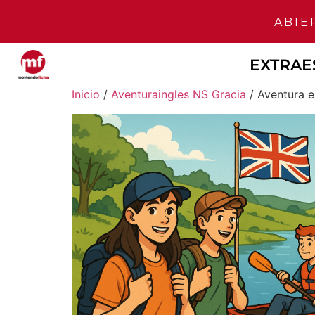
ABIERTO
EXTRAE
Inicio
/
Aventuraingles NS Gracia
/ Aventura e