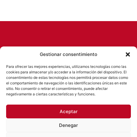
Gestionar consentimiento
Para ofrecer las mejores experiencias, utilizamos tecnologías como las
cookies para almacenar y/o acceder a la información del dispositivo. El
consentimiento de estas tecnologías nos permitirá procesar datos como
el comportamiento de navegación o las identificaciones únicas en este
Empresa de servicios socioeducativos con
sitio. No consentir o retirar el consentimiento, puede afectar
negativamente a ciertas características y funciones.
más de 15 años de experiencia.
Desarrollamos nuestra labor en
colaboración con centros educativos y
Aceptar
AMPAs buscando ofrecer el mejor servicio a
clientes y alumnos.
Denegar