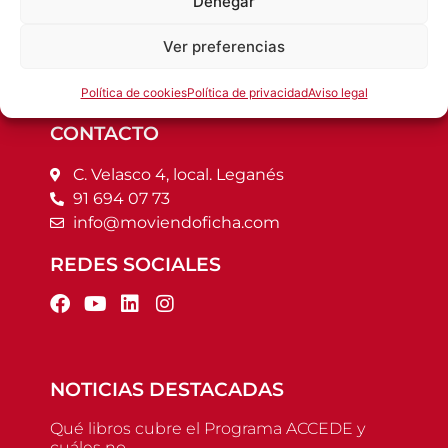
Denegar
AMPAs buscando ofrecer el mejor servicio a
clientes y alumnos.
Ver preferencias
Política de cookies
Política de privacidad
Aviso legal
CONTACTO
C. Velasco 4, local. Leganés
91 694 07 73
info@moviendoficha.com
REDES SOCIALES
NOTICIAS DESTACADAS
Qué libros cubre el Programa ACCEDE y
cuáles no